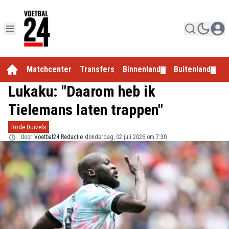
Matchcenter
Transfers
Binnenland
Buitenland
E
▼
▼
Lukaku: "Daarom heb ik
Tielemans laten trappen"
Rode Duivels
door
Voetbal24 Redactie
donderdag, 02 juli 2026 om 7:30