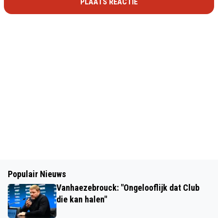
PLAATS REACTIE
Populair Nieuws
Vanhaezebrouck: "Ongelooflijk dat Club
die kan halen"