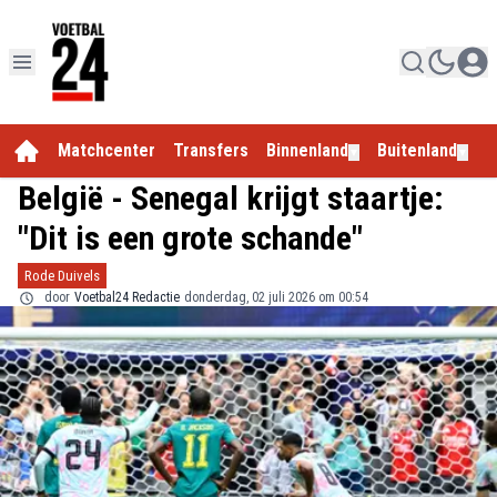
Matchcenter
Transfers
Binnenland
Buitenland
E
▼
▼
België - Senegal krijgt staartje:
"Dit is een grote schande"
Rode Duivels
door
Voetbal24 Redactie
donderdag, 02 juli 2026 om 00:54