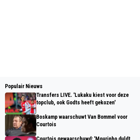
Populair Nieuws
Transfers LIVE. 'Lukaku kiest voor deze
topclub, ook Godts heeft gekozen'
Boskamp waarschuwt Van Bommel voor
Courtois
Courtois gewaarschuwd: 'Mourinho duldt