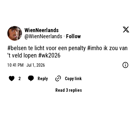
WienNeerlands
@
WienNeerlands
·
Follow
#belsen
 te licht voor een penalty 
#imho
 ik zou van 
't veld lopen 
#wk2026
10:41 PM · Jul 1, 2026
2
Reply
Copy link
Read 3 replies