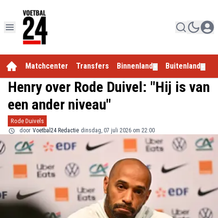
Matchcenter
Transfers
Binnenland
Buitenland
E
▼
▼
Henry over Rode Duivel: "Hij is van
een ander niveau"
Rode Duivels
door
Voetbal24 Redactie
dinsdag, 07 juli 2026 om 22:00