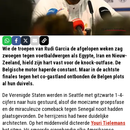
Wie de troepen van Rudi Garcia de afgelopen weken zag
zwoegen tegen voetbaldwergen als Egypte, Iran en Nieuw-
Zeeland, hield zijn hart vast voor de knock-outfase. De
Belgische motor haperde constant. Maar in de achtste
finales tegen het co-gastland ontbonden de Belgen plots
al hun duivels.
De Verenigde Staten werden in Seattle met gitzwarte 1-4-
cijfers naar huis gestuurd, alsof die moeizame groepsfase
en de miraculeuze comeback tegen Senegal nooit hadden
plaatsgevonden. De herrijzenis had twee duidelijke
architecten. Op het middenveld dicteerde
Youri Tielemans
het ritme. Hij smoorde eigenhandig elke Amerikaanse