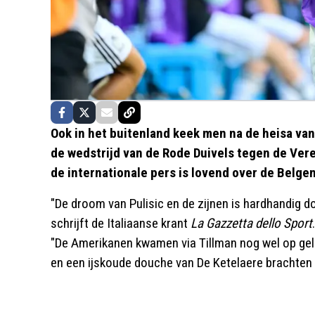
Ook in het buitenland keek men na de heisa va
de wedstrijd van de Rode Duivels tegen de Ver
de internationale pers is lovend over de Belgen
"De droom van Pulisic en de zijnen is hardhandig d
schrijft de Italiaanse krant
La Gazzetta dello Sport
"De Amerikanen kwamen via Tillman nog wel op gel
en een ijskoude douche van De Ketelaere brachten 