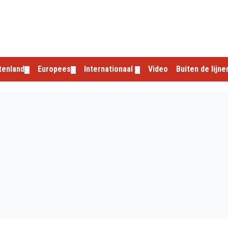
tenland
Europees
Internationaal
Video
Buiten de lijne
▼
▼
▼