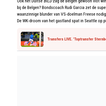
Ook het Duitse
BILD
zag de Belgen gewoon vlot win
bij de Belgen? Bondscoach Rudi Garcia zet de supe
waanzinnige blunder van VS-doelman Freese nodigt
De WK-droom van het gastland spat in Seattle op pijn
Transfers LIVE. 'Toptransfer Stern