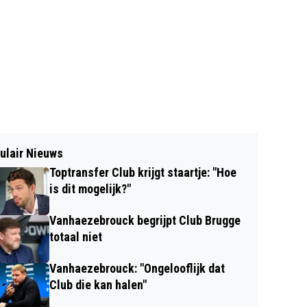
ulair Nieuws
Toptransfer Club krijgt staartje: "Hoe
is dit mogelijk?"
Vanhaezebrouck begrijpt Club Brugge
totaal niet
Vanhaezebrouck: "Ongelooflijk dat
Club die kan halen"