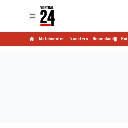
Matchcenter
Transfers
Binnenland
Bui
▼