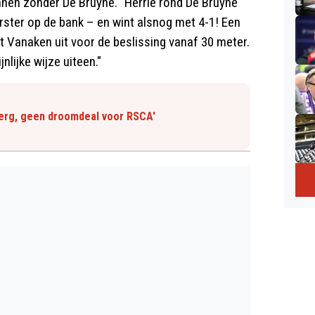
nen zonder De Bruyne. "Herrie rond De Bruyne
rster op de bank – en wint alsnog met 4-1! Een
 Vanaken uit voor de beslissing vanaf 30 meter.
lijke wijze uiteen."
berg, geen droomdeal voor RSCA'