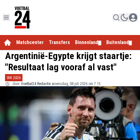
Matchcenter
Transfers
Binnenland
Buitenland
E
▼
▼
Argentinië-Egypte krijgt staartje:
"Resultaat lag vooraf al vast"
WK 2026
door
Voetbal24 Redactie
woensdag, 08 juli 2026 om 7:15