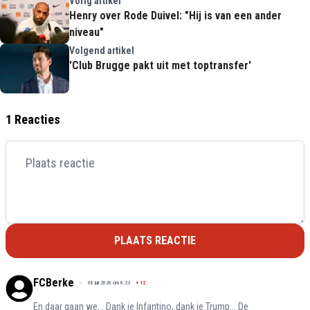
Vorig artikel
Henry over Rode Duivel: "Hij is van een ander
niveau"
Volgend artikel
'Club Brugge pakt uit met toptransfer'
1 Reacties
PLAATS REACTIE
FCBerke
08 juli 2026 om 8:23
+
12
En daar gaan we... Dank je Infantino, dank je Trump... De