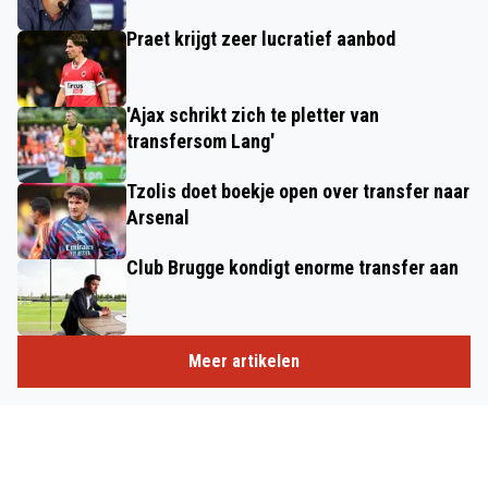
Praet krijgt zeer lucratief aanbod
'Ajax schrikt zich te pletter van
transfersom Lang'
Tzolis doet boekje open over transfer naar
Arsenal
Club Brugge kondigt enorme transfer aan
Meer artikelen