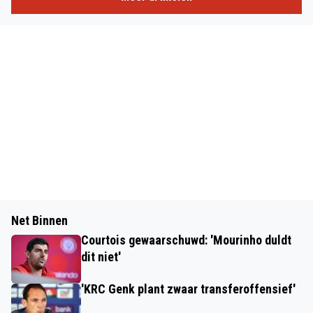
Net Binnen
Courtois gewaarschuwd: 'Mourinho duldt
dit niet'
'KRC Genk plant zwaar transferoffensief'