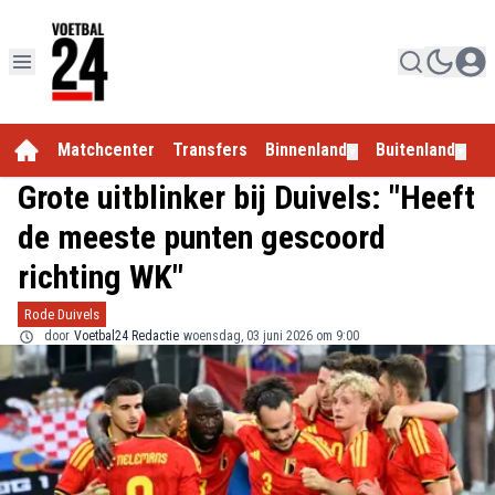
Matchcenter
Transfers
Binnenland
Buitenland
E
▼
▼
Grote uitblinker bij Duivels: "Heeft
de meeste punten gescoord
richting WK"
Rode Duivels
door
Voetbal24 Redactie
woensdag, 03 juni 2026 om 9:00