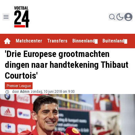
Matchcenter
Transfers
Binnenland
Buitenland
E
▼
▼
'Drie Europese grootmachten
dingen naar handtekening Thibaut
Courtois'
Premier League
door
Admin
zondag, 10 juni 2018 om 9:00