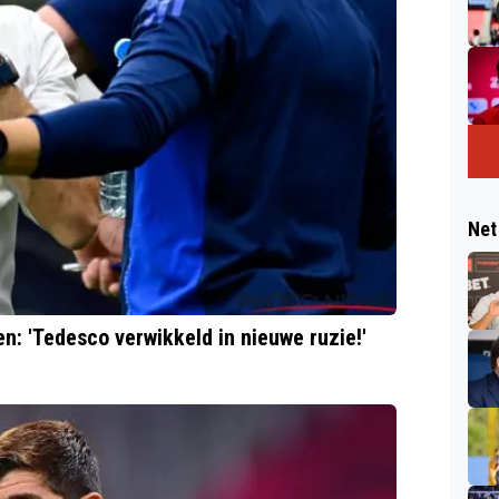
Net
en: 'Tedesco verwikkeld in nieuwe ruzie!'