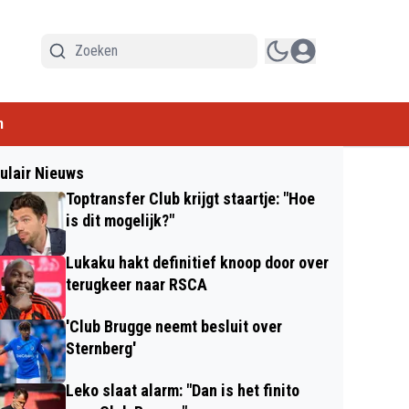
n
ulair Nieuws
Toptransfer Club krijgt staartje: "Hoe
is dit mogelijk?"
Lukaku hakt definitief knoop door over
terugkeer naar RSCA
'Club Brugge neemt besluit over
Sternberg'
Leko slaat alarm: "Dan is het finito