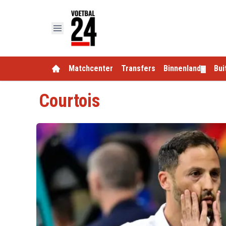
Matchcenter
Transfers
Binnenland
Bui
▼
Courtois