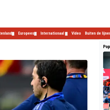
tenland
Europees
Internationaal
Video
Buiten de lijne
▼
▼
▼
Pop