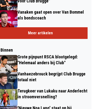
voor Club Brugge"
Vanaken gaat open over Van Bommel
als bondscoach
Meer artikelen
 Binnen
Grote pijnpunt RSCA blootgelegd:
"Helemaal anders bij Club"
Vanhaezebrouck begrijpt Club Brugge
totaal niet
Terugkeer van Lukaku naar Anderlecht
in stroomversnelling?
'Nieuwe Noa Lang' staat op bij