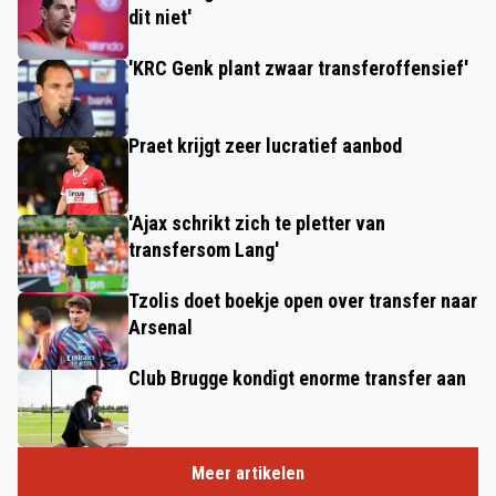
dit niet'
'KRC Genk plant zwaar transferoffensief'
Praet krijgt zeer lucratief aanbod
'Ajax schrikt zich te pletter van
transfersom Lang'
Tzolis doet boekje open over transfer naar
Arsenal
Club Brugge kondigt enorme transfer aan
Meer artikelen