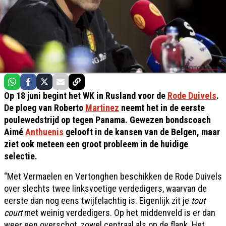
Op 18 juni begint het WK in Rusland voor de
Rode Duivels
.
De ploeg van Roberto
Martinez
neemt het in de eerste
poulewedstrijd op tegen Panama. Gewezen bondscoach
Aimé
Anthuenis
gelooft in de kansen van de Belgen, maar
ziet ook meteen een groot probleem in de huidige
selectie.
“Met Vermaelen en Vertonghen beschikken de Rode Duivels
over slechts twee linksvoetige verdedigers, waarvan de
eerste dan nog eens twijfelachtig is. Eigenlijk zit je
tout
court
met weinig verdedigers. Op het middenveld is er dan
weer een overschot, zowel centraal als op de flank. Het