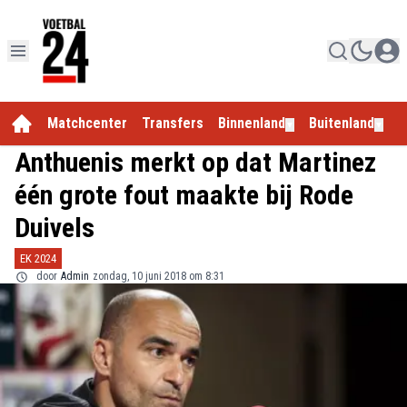
Matchcenter
Transfers
Binnenland
Buitenland
E
▼
▼
Anthuenis merkt op dat Martinez
één grote fout maakte bij Rode
Duivels
EK 2024
door
Admin
zondag, 10 juni 2018 om 8:31