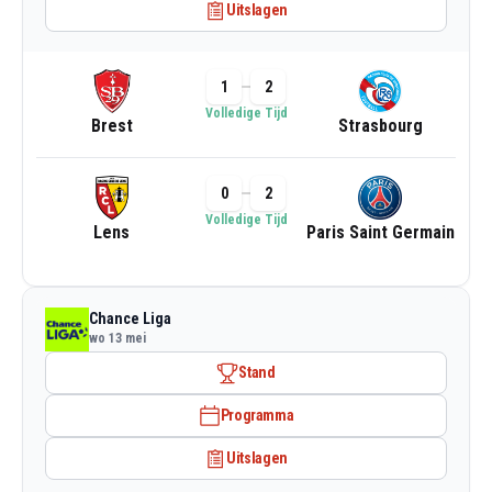
Uitslagen
1
2
Volledige Tijd
Brest
Strasbourg
0
2
Volledige Tijd
Lens
Paris Saint Germain
Chance Liga
wo 13 mei
Stand
Programma
Uitslagen