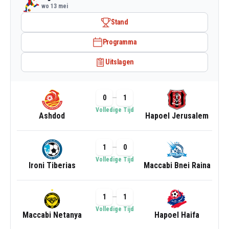
wo 13 mei
Stand
Programma
Uitslagen
0
1
Volledige Tijd
Ashdod
Hapoel Jerusalem
1
0
Volledige Tijd
Ironi Tiberias
Maccabi Bnei Raina
1
1
Volledige Tijd
Maccabi Netanya
Hapoel Haifa