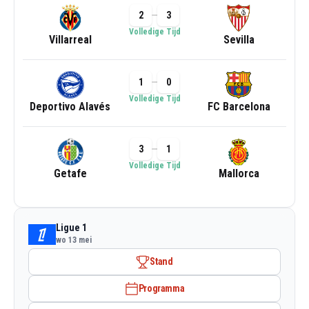
2
3
Volledige Tijd
Villarreal
Sevilla
1
0
Volledige Tijd
Deportivo Alavés
FC Barcelona
3
1
Volledige Tijd
Getafe
Mallorca
Ligue 1
wo 13 mei
Stand
Programma