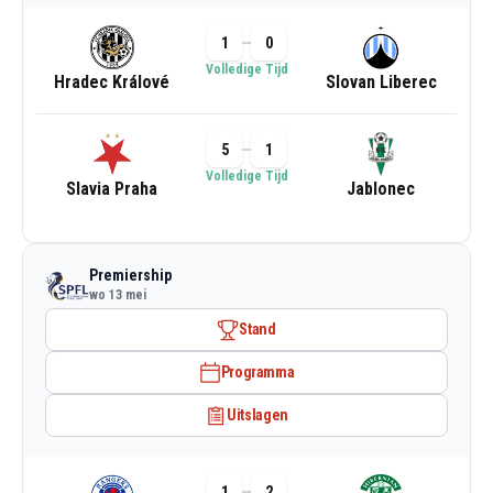
1
0
Volledige Tijd
Hradec Králové
Slovan Liberec
5
1
Volledige Tijd
Slavia Praha
Jablonec
Premiership
wo 13 mei
Stand
Programma
Uitslagen
1
2