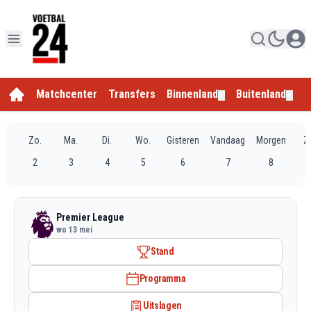
Matchcenter
Transfers
Binnenland
Buitenland
E
▼
▼
Zo.
Ma.
Di.
Wo.
Gisteren
Vandaag
Morgen
Z
2
3
4
5
6
7
8
Premier League
wo 13 mei
Stand
Programma
Uitslagen