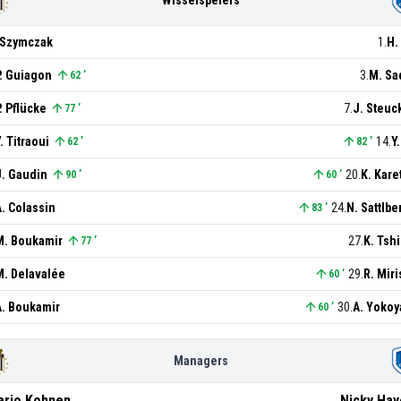
. Szymczak
1
.
H.
P. Guiagon
3
.
M. Sa
62
’
. Pflücke
7
.
J. Steuc
77
’
. Titraoui
14
.
Y
62
’
82
’
J. Gaudin
20
.
K. Kare
90
’
60
’
A. Colassin
24
.
N. Sattlbe
83
’
M. Boukamir
27
.
K. Tsh
77
’
M. Delavalée
29
.
R. Miri
60
’
A. Boukamir
30
.
A. Yoko
60
’
Managers
ario
Kohnen
Nicky
Hay