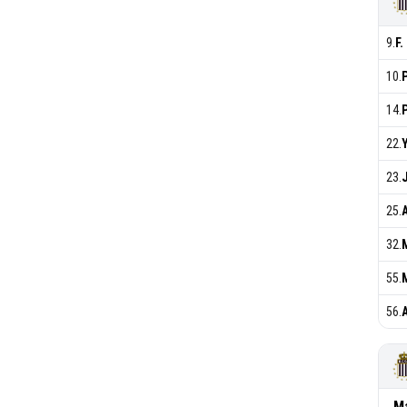
9
.
F
10
.
14
.
P
22
.
Y
23
.
25
.
32
.
55
.
56
.
M