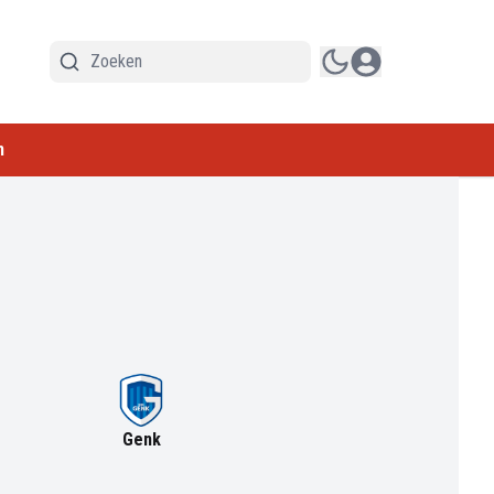
n
Genk