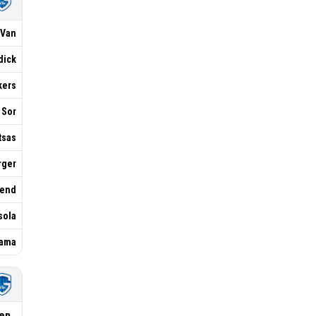
 Van
dick
kers
. Sor
tsas
rger
iend
sola
yama
en