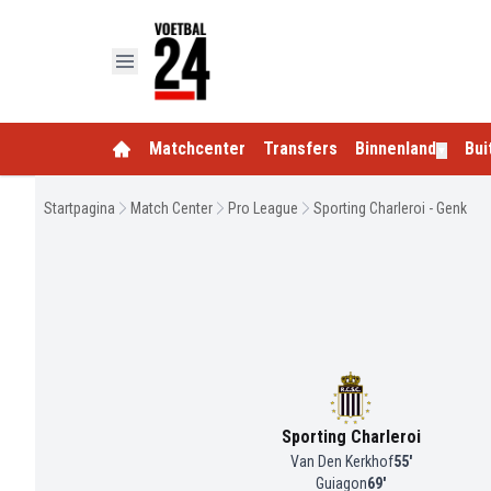
Matchcenter
Transfers
Binnenland
Bui
▼
Startpagina
Match Center
Pro League
Sporting Charleroi - Genk
Sporting Charleroi
Van Den Kerkhof
55
'
Guiagon
69
'