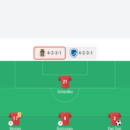
4-2-3-1
4-2-3-1
21
Scheidler
17
8
3
Bernier
Romsaas
Van Den