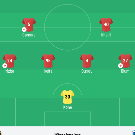
5
40
Camara
Khalifi
24
95
4
27
Nzita
keita
Ousou
Blum
30
Kone
Wisselspelers