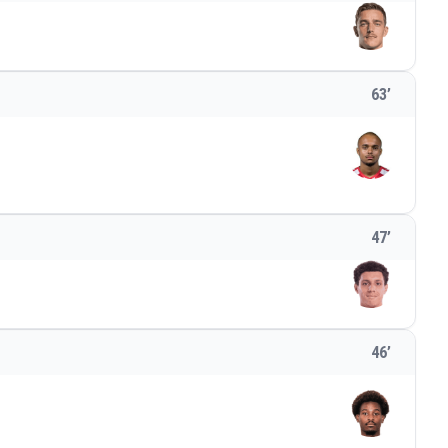
63
’
47
’
46
’