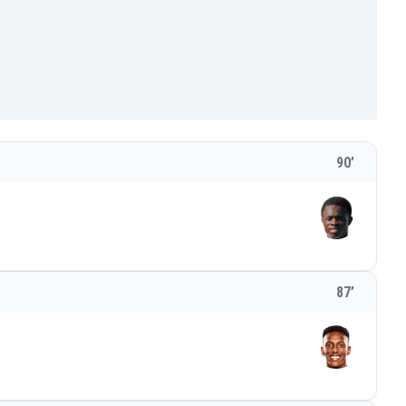
90
’
87
’