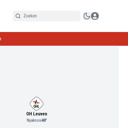
n
OH Leuven
Nyakossi
40
'