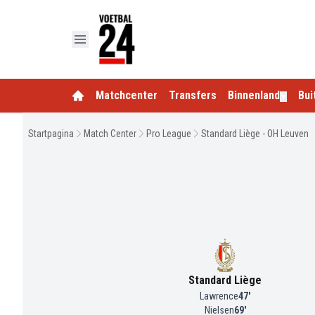
Matchcenter
Transfers
Binnenland
Bui
▼
Startpagina
Match Center
Pro League
Standard Liège - OH Leuven
Standard Liège
Lawrence
47
'
Nielsen
69
'