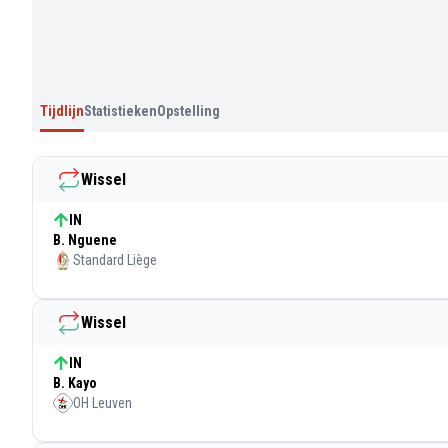
Tijdlijn
Statistieken
Opstelling
Wissel
IN
B. Nguene
Standard Liège
Wissel
IN
B. Kayo
OH Leuven