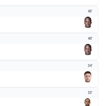
45
’
40
’
34
’
33
’