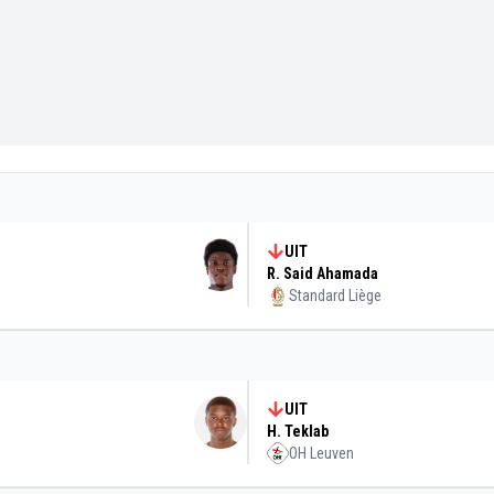
UIT
R. Said Ahamada
Standard Liège
UIT
H. Teklab
OH Leuven