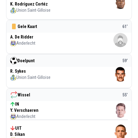
K. Rodríguez Cortéz
Union Saint-Gilloise
Gele Kaart
61
’
A. De Ridder
Anderlecht
Doelpunt
59
’
R. Sykes
Union Saint-Gilloise
Wissel
55
’
IN
Y. Verschaeren
Anderlecht
UIT
D. Sikan