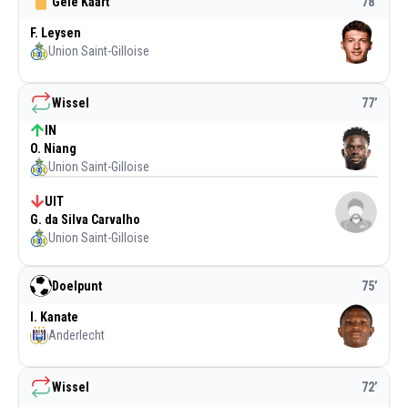
Gele Kaart
78
’
F. Leysen
Union Saint-Gilloise
Wissel
77
’
IN
O. Niang
Union Saint-Gilloise
UIT
G. da Silva Carvalho
Union Saint-Gilloise
Doelpunt
75
’
I. Kanate
Anderlecht
Wissel
72
’