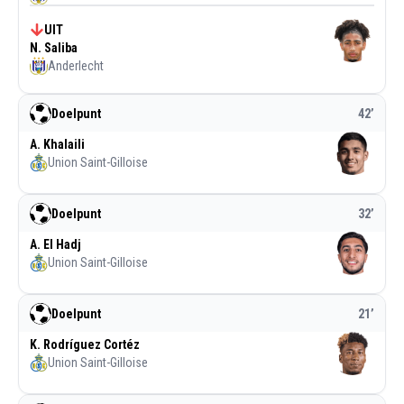
UIT
N. Saliba
Anderlecht
Doelpunt
42
’
A. Khalaili
Union Saint-Gilloise
Doelpunt
32
’
A. El Hadj
Union Saint-Gilloise
Doelpunt
21
’
K. Rodríguez Cortéz
Union Saint-Gilloise