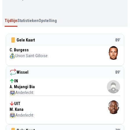
Tijdlijn
Statistieken
Opstelling
Gele Kaart
89
’
C. Burgess
Union Saint-Gilloise
Wissel
89
’
IN
A. Mujangi Bia
Anderlecht
UIT
M. Kana
Anderlecht