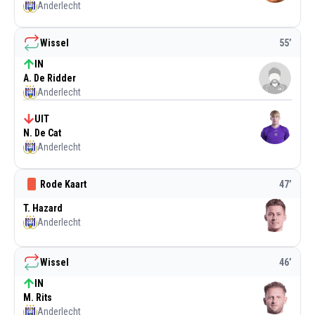
Anderlecht
Wissel
55
’
IN
A. De Ridder
Anderlecht
UIT
N. De Cat
Anderlecht
Rode Kaart
47
’
T. Hazard
Anderlecht
Wissel
46
’
IN
M. Rits
Anderlecht