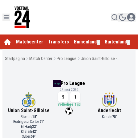
Matchcenter
Transfers
Binnenland
Buitenland
E
▼
▼
Startpagina
Match Center
Pro League
Union Saint-Gilloise -
Anderlecht
Pro League
24 mei 2026
5
1
Volledige Tijd
Union Saint-Gilloise
Anderlecht
Biondic
18
'
Kanate
75
'
Rodríguez Cortéz
21
'
El Hadj
32
'
Khalaili
42
'
Sykes
59
'