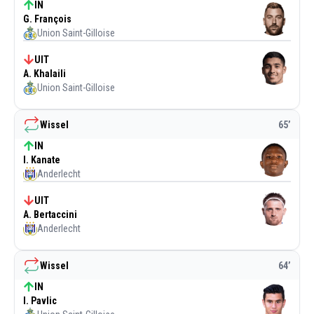
IN
G. François
Union Saint-Gilloise
UIT
A. Khalaili
Union Saint-Gilloise
Wissel
65
’
IN
I. Kanate
Anderlecht
UIT
A. Bertaccini
Anderlecht
Wissel
64
’
IN
I. Pavlic