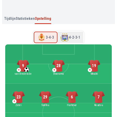
Tijdlijn
Statistieken
Opstelling
3-4-3
4-2-3-1
9
28
19
van Brederode
Boersma
Mrabti
23
29
6
7
Zekri
Salifou
Hammar
Koudou