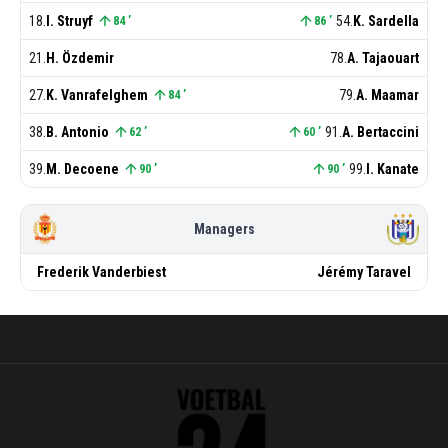
18
.
I. Struyf
54
.
K. Sardella
84
’
86
’
21
.
H. Özdemir
78
.
A. Tajaouart
27
.
K. Vanrafelghem
79
.
A. Maamar
84
’
38
.
B. Antonio
91
.
A. Bertaccini
62
’
60
’
39
.
M. Decoene
99
.
I. Kanate
90
’
90
’
Managers
Frederik
Vanderbiest
Jérémy
Taravel