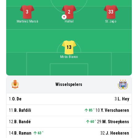
3
2
33
Martinez Marsà
Halhal
St. Jago
13
Mirás Blanco
Wisselspelers
1
.
O. De
3
.
L. Hey
11
.
B. Bafdili
10
.
Y. Verschaeren
85
’
12
.
B. Bandé
29
.
M. Stroeykens
60
’
14
.
B. Raman
32
.
J. Heekeren
63
’