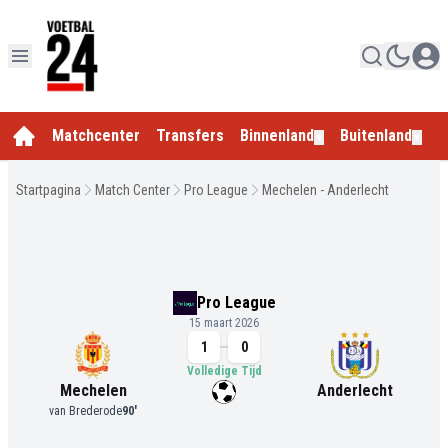
Matchcenter
Transfers
Binnenland
Buitenland
E
▼
▼
Startpagina
Match Center
Pro League
Mechelen - Anderlecht
Pro League
15 maart 2026
1
0
Volledige Tijd
Mechelen
Anderlecht
van Brederode
90
'