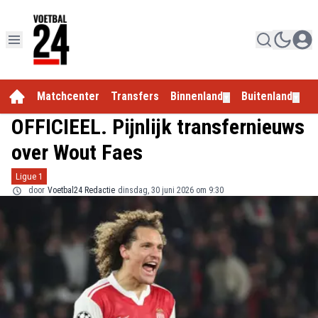
Matchcenter
Transfers
Binnenland
Buitenland
E
▼
▼
OFFICIEEL. Pijnlijk transfernieuws
over Wout Faes
Ligue 1
door
Voetbal24 Redactie
dinsdag, 30 juni 2026 om 9:30