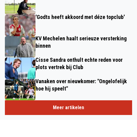
'Godts heeft akkoord met déze topclub'
KV Mechelen haalt serieuze versterking
binnen
Cisse Sandra onthult echte reden voor
plots vertrek bij Club
Vanaken over nieuwkomer: "Ongelofelijk
hoe hij speelt"
Meer artikelen