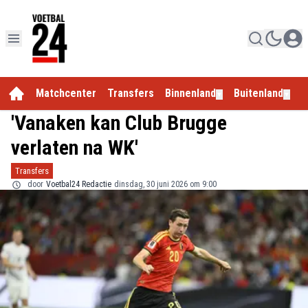
Matchcenter
Transfers
Binnenland
Buitenland
E
▼
▼
'Vanaken kan Club Brugge
verlaten na WK'
Transfers
door
Voetbal24 Redactie
dinsdag, 30 juni 2026 om 9:00