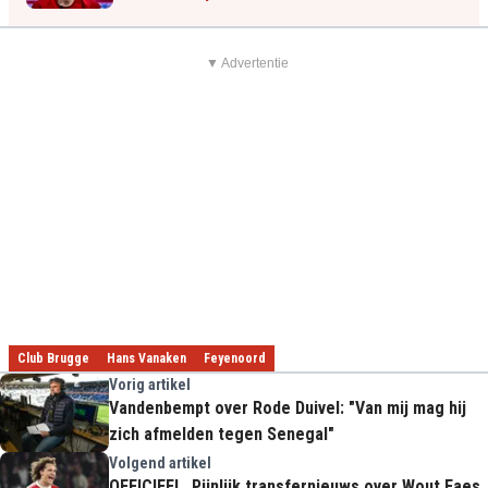
▼ Advertentie
Club Brugge
Hans Vanaken
Feyenoord
Vorig artikel
Vandenbempt over Rode Duivel: "Van mij mag hij
zich afmelden tegen Senegal"
Volgend artikel
OFFICIEEL. Pijnlijk transfernieuws over Wout Faes