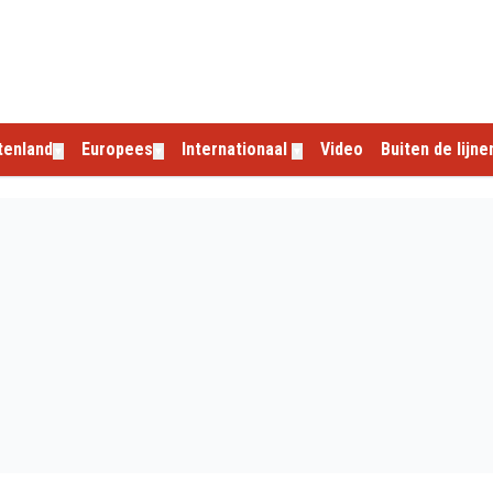
tenland
Europees
Internationaal
Video
Buiten de lijne
▼
▼
▼