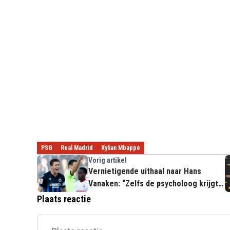
PSG
Real Madrid
Kylian Mbappé
Vorig artikel
Vernietigende uithaal naar Hans
Vanaken: “Zelfs de psycholoog krijgt
hem niet kalm"
Plaats reactie