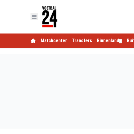
Matchcenter
Transfers
Binnenland
Bui
▼