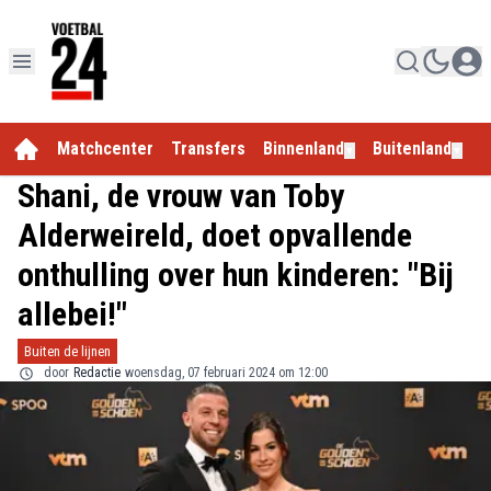
Matchcenter
Transfers
Binnenland
Buitenland
E
▼
▼
Shani, de vrouw van Toby
Alderweireld, doet opvallende
onthulling over hun kinderen: "Bij
allebei!"
Buiten de lijnen
door
Redactie
woensdag, 07 februari 2024 om 12:00