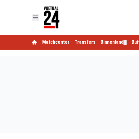
Matchcenter
Transfers
Binnenland
Bui
▼