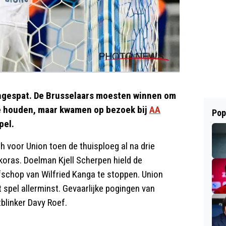
eengespat. De Brusselaars moesten winnen om
e houden, maar kwamen op bezoek bij
AA
Pop
pel.
 voor Union toen de thuisploeg al na drie
koras. Doelman Kjell Scherpen hield de
fschop van Wilfried Kanga te stoppen. Union
spel allerminst. Gevaarlijke pogingen van
tblinker Davy Roef.