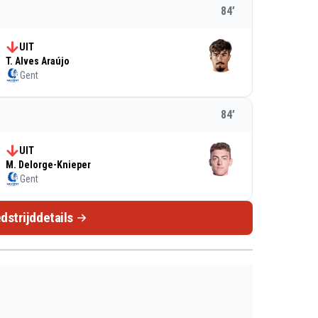
84
’
UIT
T. Alves Araújo
Gent
84
’
UIT
M. Delorge-Knieper
Gent
dstrijddetails