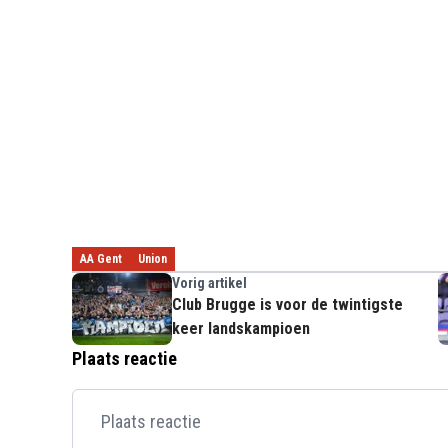
AA Gent
Union
Vorig artikel
Club Brugge is voor de twintigste
keer landskampioen
Plaats reactie