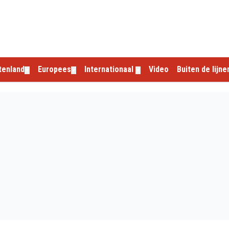
tenland
Europees
Internationaal
Video
Buiten de lijne
▼
▼
▼