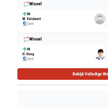
Wissel
IN
M. Volckaert
Gent
Wissel
IN
H. Hong
Gent
Bekijk Volledige We