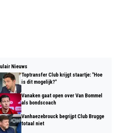
ulair Nieuws
Toptransfer Club krijgt staartje: "Hoe
is dit mogelijk?"
Vanaken gaat open over Van Bommel
als bondscoach
Vanhaezebrouck begrijpt Club Brugge
totaal niet