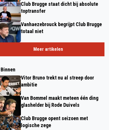
Club Brugge staat dicht bij absolute
toptransfer
Vanhaezebrouck begrijpt Club Brugge
totaal niet
Meer artikelen
 Binnen
Vitor Bruno trekt nu al streep door
ambitie
Van Bommel maakt meteen één ding
glashelder bij Rode Duivels
Club Brugge opent seizoen met
logische zege