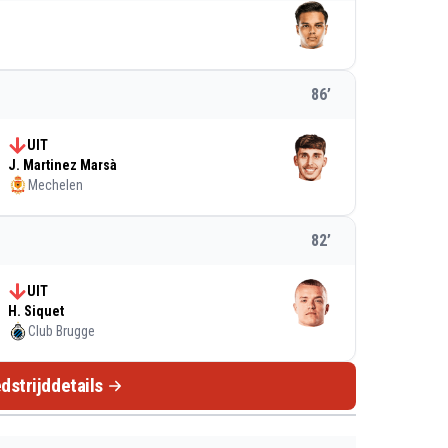
86
’
UIT
J. Martinez Marsà
Mechelen
82
’
UIT
H. Siquet
Club Brugge
dstrijddetails