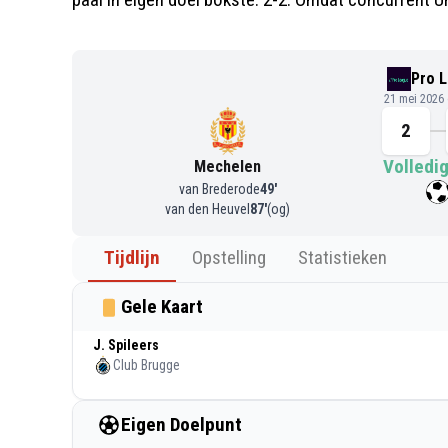
Pro 
21 mei 2026
2
Volledig
Mechelen
van Brederode
49
'
van den Heuvel
87
'
(og)
Tijdlijn
Opstelling
Statistieken
Gele Kaart
J. Spileers
Club Brugge
Eigen Doelpunt