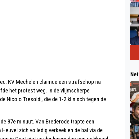
Net
loed. KV Mechelen claimde een strafschop na
fde het protest weg. In de vlijmscherpe
de Nicolo Tresoldi, die de 1-2 klinisch tegen de
t de 87e minuut. Van Brederode trapte een
Heuvel zich volledig verkeek en de bal via de
nion in Gent niet verder kwam dan een gelijkspel