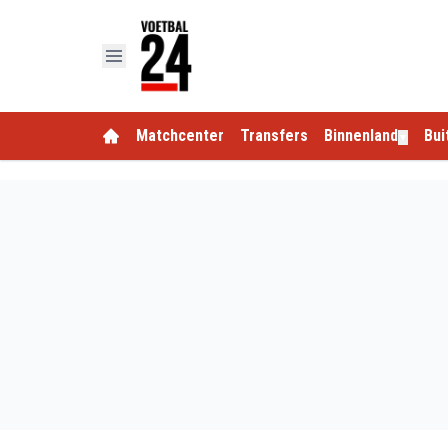
Matchcenter
Transfers
Binnenland
Bui
▼