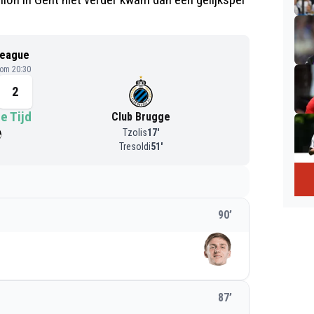
League
 om 20:30
2
e Tijd
Club Brugge
Tzolis
17
'
Tresoldi
51
'
90
’
87
’