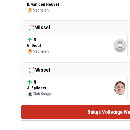
D. van den Heuvel
Mechelen
Wissel
IN
G. Diouf
Mechelen
Wissel
IN
J. Spileers
Club Brugge
Bekijk Volledige We