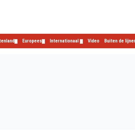
tenland
Europees
Internationaal
Video
Buiten de lijne
▼
▼
▼