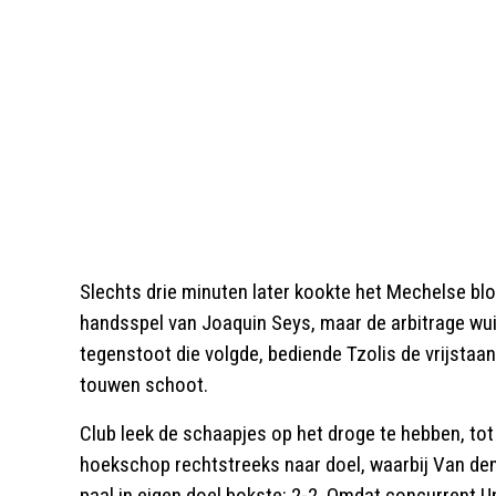
Slechts drie minuten later kookte het Mechelse b
handsspel van Joaquin Seys, maar de arbitrage wui
tegenstoot die volgde, bediende Tzolis de vrijstaan
touwen schoot.
Club leek de schaapjes op het droge te hebben, to
hoekschop rechtstreeks naar doel, waarbij Van den 
paal in eigen doel bokste: 2-2. Omdat concurrent U