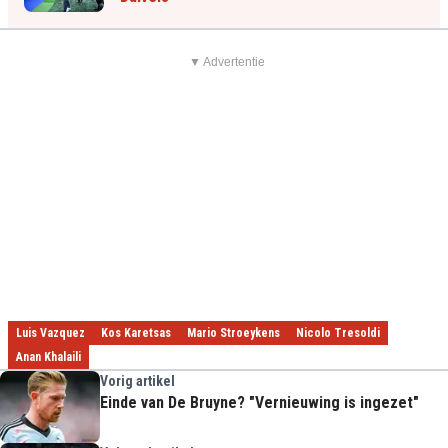
▼ Advertentie
Luis Vazquez
Kos Karetsas
Mario Stroeykens
Nicolo Tresoldi
Anan Khalaili
Vorig artikel
Einde van De Bruyne? "Vernieuwing is ingezet"