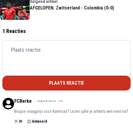
Volgend artikel
AFGELOPEN. Zwitserland - Colombia (0-0)
1 Reacties
PLAATS REACTIE
FCBerke
08 juli 2026 om 8:03
+
12
Brugse vraagprijs voor Karetsas? Lezen jullie je artikels wel even na?
0
+
Antwoord