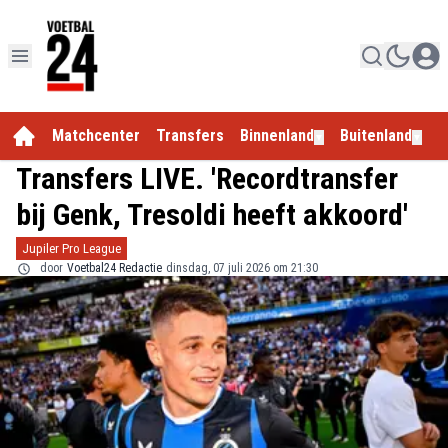
Matchcenter
Transfers
Binnenland
Buitenland
E
▼
▼
Transfers LIVE. 'Recordtransfer
bij Genk, Tresoldi heeft akkoord'
Jupiler Pro League
door
Voetbal24 Redactie
dinsdag, 07 juli 2026 om 21:30