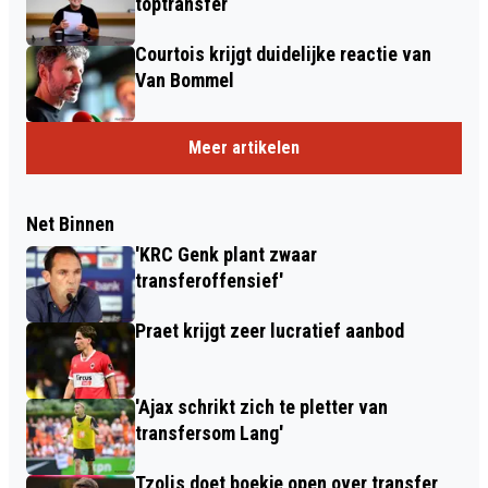
toptransfer
Courtois krijgt duidelijke reactie van
Van Bommel
Meer artikelen
Net Binnen
'KRC Genk plant zwaar
transferoffensief'
Praet krijgt zeer lucratief aanbod
'Ajax schrikt zich te pletter van
transfersom Lang'
Tzolis doet boekje open over transfer