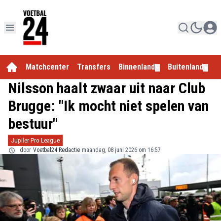
Matchcenter
Transfers
Binnenland
Buitenland
E
▼
▼
Nilsson haalt zwaar uit naar Club
Brugge: "Ik mocht niet spelen van
bestuur"
Jupiler Pro League
door
Voetbal24 Redactie
maandag, 08 juni 2026 om 16:57