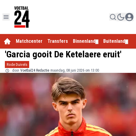
Matchcenter
Transfers
Binnenland
Buitenland
E
▼
▼
'Garcia gooit De Ketelaere eruit'
Rode Duivels
door
Voetbal24 Redactie
maandag, 08 juni 2026 om 13:00