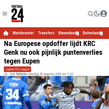
Matchcenter
Transfers
Binnenland
Buitenland
E
▼
▼
Na Europese opdoffer lijdt KRC
Genk nu ook pijnlijk puntenverlies
tegen Eupen
Jupiler Pro League
door
Redactie
zaterdag, 05 augustus 2023 om 17:53