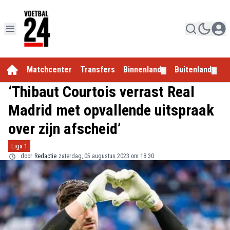
Matchcenter
Transfers
Binnenland
Buitenland
E
▼
▼
‘Thibaut Courtois verrast Real
Madrid met opvallende uitspraak
over zijn afscheid’
Liga 1
door
Redactie
zaterdag, 05 augustus 2023 om 18:30