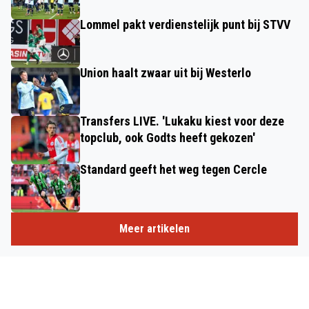
Lommel pakt verdienstelijk punt bij STVV
Union haalt zwaar uit bij Westerlo
Transfers LIVE. 'Lukaku kiest voor deze
topclub, ook Godts heeft gekozen'
Standard geeft het weg tegen Cercle
Meer artikelen