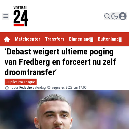
Matchcenter
Transfers
Binnenland
Buitenland
E
▼
▼
‘Debast weigert ultieme poging
van Fredberg en forceert nu zelf
droomtransfer’
Jupiler Pro League
door
Redactie
zaterdag, 05 augustus 2023 om 17:00