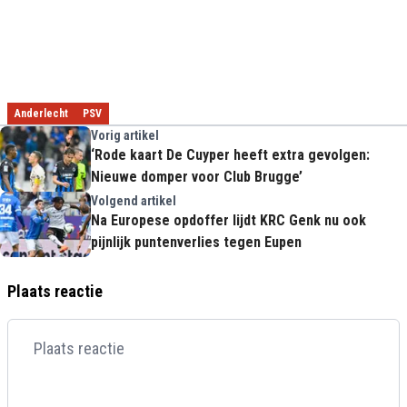
Anderlecht
PSV
Vorig artikel
‘Rode kaart De Cuyper heeft extra gevolgen:
Nieuwe domper voor Club Brugge’
Volgend artikel
Na Europese opdoffer lijdt KRC Genk nu ook
pijnlijk puntenverlies tegen Eupen
Plaats reactie