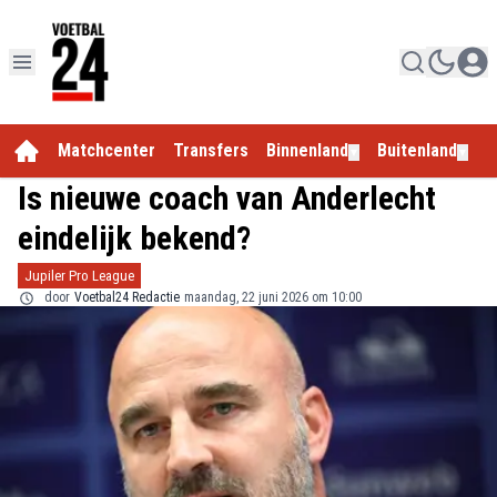
Matchcenter
Transfers
Binnenland
Buitenland
E
▼
▼
Is nieuwe coach van Anderlecht
eindelijk bekend?
Jupiler Pro League
door
Voetbal24 Redactie
maandag, 22 juni 2026 om 10:00