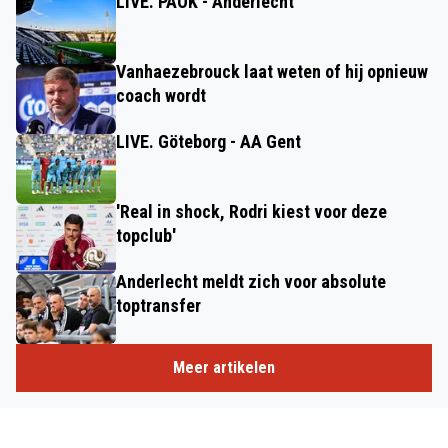
LIVE. PAOK - Anderlecht
Vanhaezebrouck laat weten of hij opnieuw
coach wordt
LIVE. Göteborg - AA Gent
'Real in shock, Rodri kiest voor deze
topclub'
Anderlecht meldt zich voor absolute
toptransfer
Meer artikelen