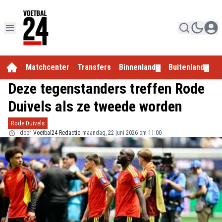
Matchcenter
Transfers
Binnenland
Buitenland
E
▼
▼
Deze tegenstanders treffen Rode
Duivels als ze tweede worden
Rode Duivels
door
Voetbal24 Redactie
maandag, 22 juni 2026 om 11:00