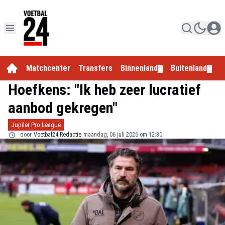
Matchcenter
Transfers
Binnenland
Buitenland
E
▼
▼
Hoefkens: "Ik heb zeer lucratief
aanbod gekregen"
Jupiler Pro League
door
Voetbal24 Redactie
maandag, 06 juli 2026 om 12:30