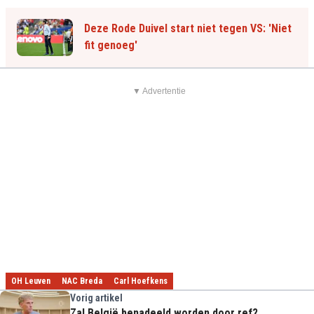
Deze Rode Duivel start niet tegen VS: 'Niet
fit genoeg'
▼ Advertentie
OH Leuven
NAC Breda
Carl Hoefkens
Vorig artikel
Zal België benadeeld worden door ref?