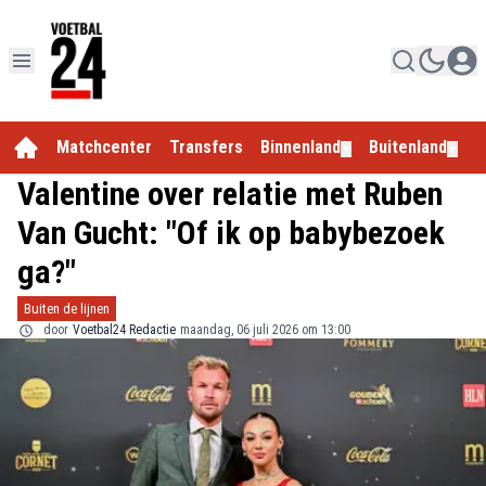
Matchcenter
Transfers
Binnenland
Buitenland
E
▼
▼
Valentine over relatie met Ruben
Van Gucht: "Of ik op babybezoek
ga?"
Buiten de lijnen
door
Voetbal24 Redactie
maandag, 06 juli 2026 om 13:00