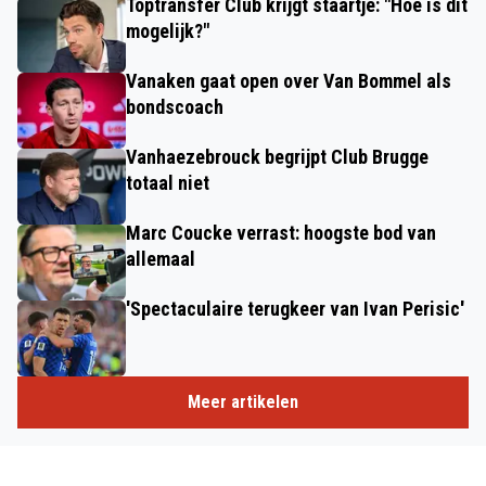
Toptransfer Club krijgt staartje: "Hoe is dit
mogelijk?"
Vanaken gaat open over Van Bommel als
bondscoach
Vanhaezebrouck begrijpt Club Brugge
totaal niet
Marc Coucke verrast: hoogste bod van
allemaal
'Spectaculaire terugkeer van Ivan Perisic'
Meer artikelen