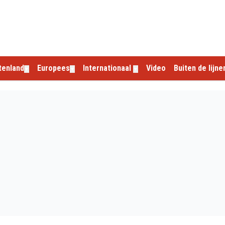
tenland
Europees
Internationaal
Video
Buiten de lijne
▼
▼
▼