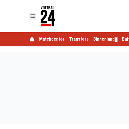
Matchcenter
Transfers
Binnenland
Bui
▼