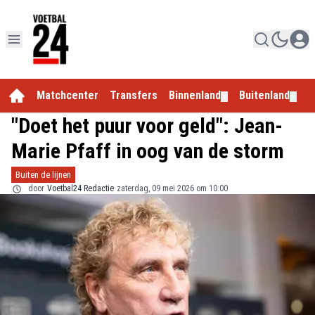
Matchcenter
Transfers
Binnenland
Buitenland
E
▼
▼
"Doet het puur voor geld": Jean-
Marie Pfaff in oog van de storm
Buiten de lijnen
door
Voetbal24 Redactie
zaterdag, 09 mei 2026 om 10:00