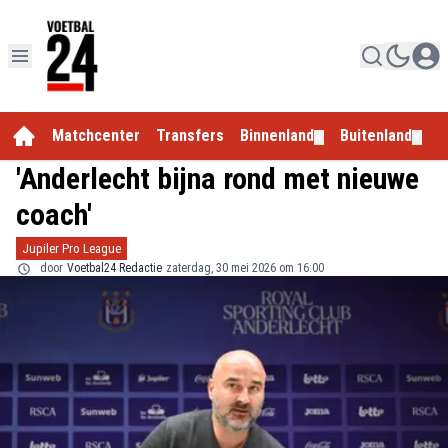
Matchcenter
Transfers
Binnenland
Buitenland
E
▼
▼
'Anderlecht bijna rond met nieuwe
coach'
Jupiler Pro League
door
Voetbal24 Redactie
zaterdag, 30 mei 2026 om 16:00