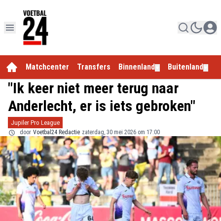
Matchcenter
Transfers
Binnenland
Buitenland
E
▼
▼
"Ik keer niet meer terug naar
Anderlecht, er is iets gebroken"
Jupiler Pro League
door
Voetbal24 Redactie
zaterdag, 30 mei 2026 om 17:00