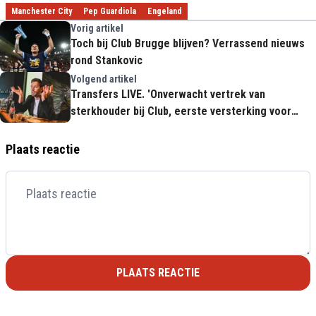
Manchester City
Pep Guardiola
Engeland
Vorig artikel
Toch bij Club Brugge blijven? Verrassend nieuws
rond Stankovic
Volgend artikel
Transfers LIVE. 'Onverwacht vertrek van
sterkhouder bij Club, eerste versterking voor
RSCA'
Plaats reactie
PLAATS REACTIE