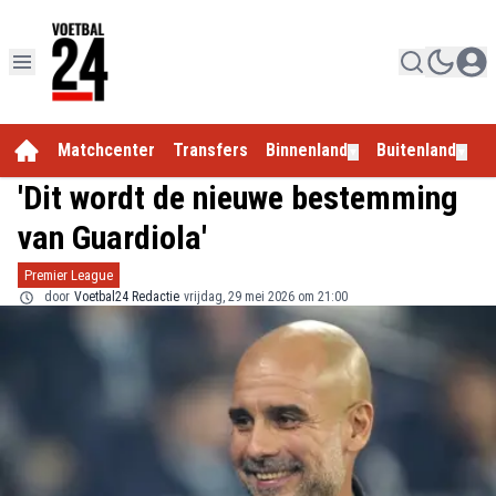
Matchcenter
Transfers
Binnenland
Buitenland
E
▼
▼
'Dit wordt de nieuwe bestemming
van Guardiola'
Premier League
door
Voetbal24 Redactie
vrijdag, 29 mei 2026 om 21:00