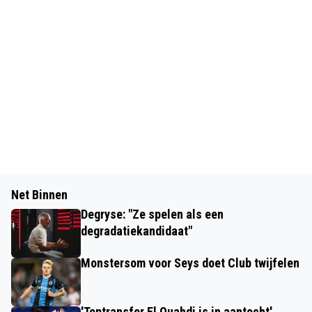
Net Binnen
Degryse: "Ze spelen als een
degradatiekandidaat"
Monstersom voor Seys doet Club twijfelen
'Toptransfer El Ouahdi is in aantocht'