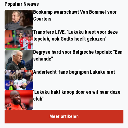
Populair Nieuws
Boskamp waarschuwt Van Bommel voor
Courtois
Transfers LIVE. 'Lukaku kiest voor deze
topclub, ook Godts heeft gekozen'
Degryse hard voor Belgische topclub: "Een
schande"
Anderlecht-fans begrijpen Lukaku niet
'Lukaku hakt knoop door en wil naar deze
club'
Meer artikelen