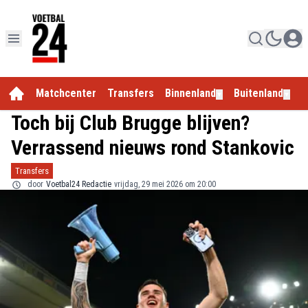
Matchcenter
Transfers
Binnenland
Buitenland
E
▼
▼
Toch bij Club Brugge blijven?
Verrassend nieuws rond Stankovic
Transfers
door
Voetbal24 Redactie
vrijdag, 29 mei 2026 om 20:00