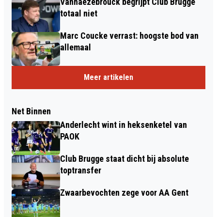
Vanhaezebrouck begrijpt Club Brugge
totaal niet
Marc Coucke verrast: hoogste bod van
allemaal
Meer artikelen
Net Binnen
Anderlecht wint in heksenketel van
PAOK
Club Brugge staat dicht bij absolute
toptransfer
Zwaarbevochten zege voor AA Gent