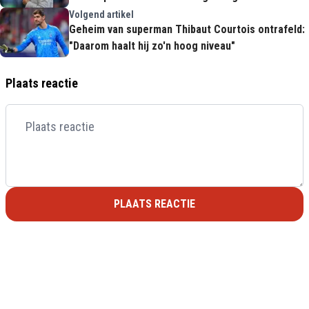
Volgend artikel
Geheim van superman Thibaut Courtois ontrafeld:
"Daarom haalt hij zo'n hoog niveau"
Plaats reactie
PLAATS REACTIE