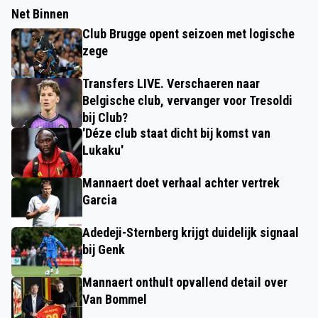
Net Binnen
Club Brugge opent seizoen met logische
zege
Transfers LIVE. Verschaeren naar
Belgische club, vervanger voor Tresoldi
bij Club?
'Déze club staat dicht bij komst van
Lukaku'
Mannaert doet verhaal achter vertrek
Garcia
Adedeji-Sternberg krijgt duidelijk signaal
bij Genk
Mannaert onthult opvallend detail over
Van Bommel