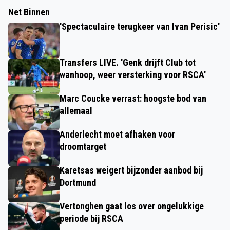
Net Binnen
'Spectaculaire terugkeer van Ivan Perisic'
Transfers LIVE. 'Genk drijft Club tot
wanhoop, weer versterking voor RSCA'
Marc Coucke verrast: hoogste bod van
allemaal
Anderlecht moet afhaken voor
droomtarget
Karetsas weigert bijzonder aanbod bij
Dortmund
Vertonghen gaat los over ongelukkige
periode bij RSCA