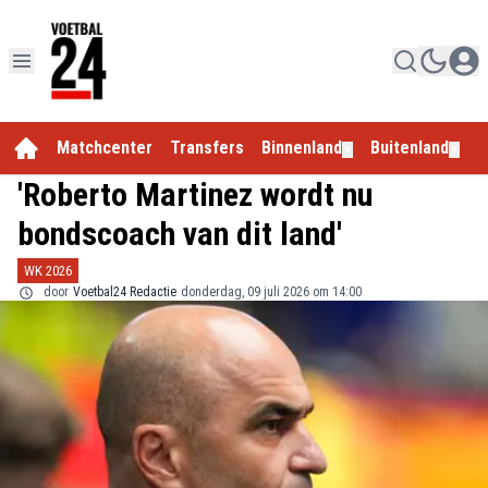
Matchcenter
Transfers
Binnenland
Buitenland
E
▼
▼
'Roberto Martinez wordt nu
bondscoach van dit land'
WK 2026
door
Voetbal24 Redactie
donderdag, 09 juli 2026 om 14:00