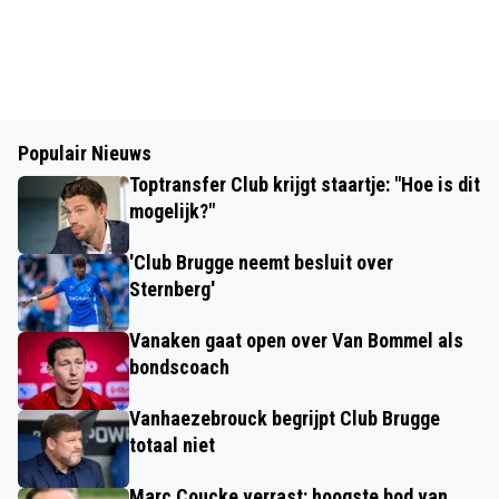
Populair Nieuws
Toptransfer Club krijgt staartje: "Hoe is dit
mogelijk?"
'Club Brugge neemt besluit over
Sternberg'
Vanaken gaat open over Van Bommel als
bondscoach
Vanhaezebrouck begrijpt Club Brugge
totaal niet
Marc Coucke verrast: hoogste bod van