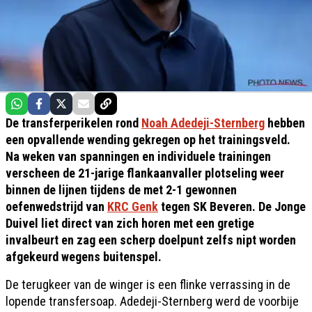
De transferperikelen rond
Noah Adedeji-Sternberg
hebben
een opvallende wending gekregen op het trainingsveld.
Na weken van spanningen en individuele trainingen
verscheen de 21-jarige flankaanvaller plotseling weer
binnen de lijnen tijdens de met 2-1 gewonnen
oefenwedstrijd van
KRC Genk
tegen SK Beveren. De Jonge
Duivel liet direct van zich horen met een gretige
invalbeurt en zag een scherp doelpunt zelfs nipt worden
afgekeurd wegens buitenspel.
De terugkeer van de winger is een flinke verrassing in de
lopende transfersoap. Adedeji-Sternberg werd de voorbije