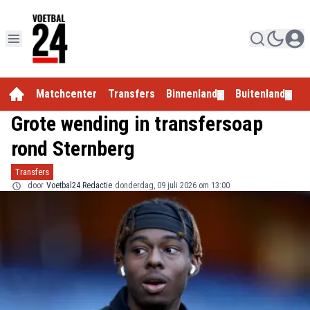
Matchcenter
Transfers
Binnenland
Buitenland
E
▼
▼
Grote wending in transfersoap
rond Sternberg
Transfers
door
Voetbal24 Redactie
donderdag, 09 juli 2026 om 13:00