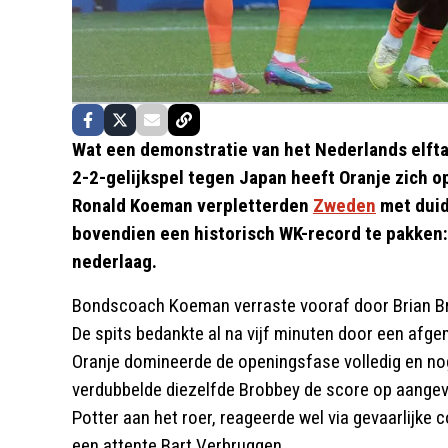
Wat een demonstratie van het Nederlands elfta
2-2-gelijkspel tegen Japan heeft Oranje zich o
Ronald Koeman verpletterden
Zweden
met duid
bovendien een historisch WK-record te pakken
nederlaag.
Bondscoach Koeman verraste vooraf door Brian Bro
De spits bedankte al na vijf minuten door een afg
Oranje domineerde de openingsfase volledig en no
verdubbelde diezelfde Brobbey de score op aange
Potter aan het roer, reageerde wel via gevaarlijke
een attente Bart Verbruggen.