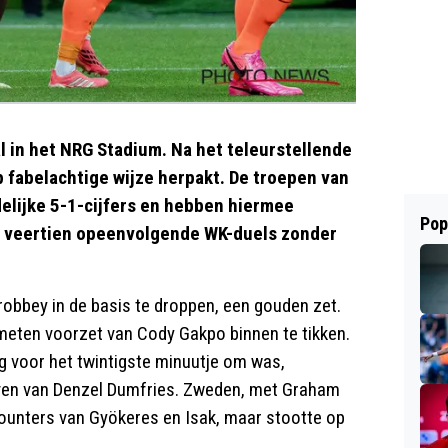
l in het NRG Stadium. Na het teleurstellende
p fabelachtige wijze herpakt. De troepen van
elijke 5-1-cijfers en hebben hiermee
Pop
: veertien opeenvolgende WK-duels zonder
bbey in de basis te droppen, een gouden zet.
emeten voorzet van Cody Gakpo binnen te tikken.
g voor het twintigste minuutje om was,
ven van Denzel Dumfries. Zweden, met Graham
 counters van Gyökeres en Isak, maar stootte op