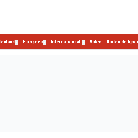
tenland
Europees
Internationaal
Video
Buiten de lijne
▼
▼
▼