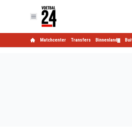
Matchcenter
Transfers
Binnenland
Bui
▼