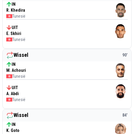
IN
R. Khedira
Tunesië
UIT
E. Skhiri
Tunesië
Wissel
90
’
IN
M. Achouri
Tunesië
UIT
A. Abdi
Tunesië
Wissel
84
’
IN
K. Goto