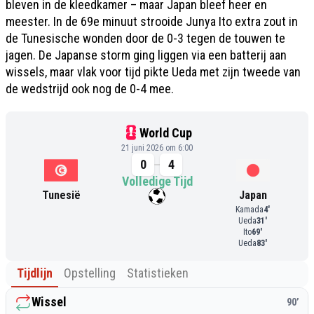
bleven in de kleedkamer – maar Japan bleef heer en
meester. In de 69e minuut strooide Junya Ito extra zout in
de Tunesische wonden door de 0-3 tegen de touwen te
jagen. De Japanse storm ging liggen via een batterij aan
wissels, maar vlak voor tijd pikte Ueda met zijn tweede van
de wedstrijd ook nog de 0-4 mee.
World Cup
21 juni 2026 om 6:00
0
4
Volledige Tijd
Tunesië
Japan
Kamada
4
'
Ueda
31
'
Ito
69
'
Ueda
83
'
Tijdlijn
Opstelling
Statistieken
Wissel
90
’