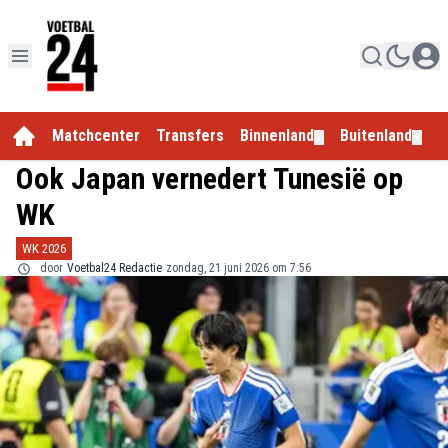
Matchcenter
Transfers
Binnenland
Buitenland
E
▼
▼
Ook Japan vernedert Tunesië op
WK
WK 2026
door
Voetbal24 Redactie
zondag, 21 juni 2026 om 7:56