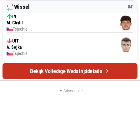
Wissel
84
’
IN
M. Chytil
Tsjechië
UIT
A. Sojka
Tsjechië
Bekijk Volledige Wedstrijddetails
▼ Advertentie