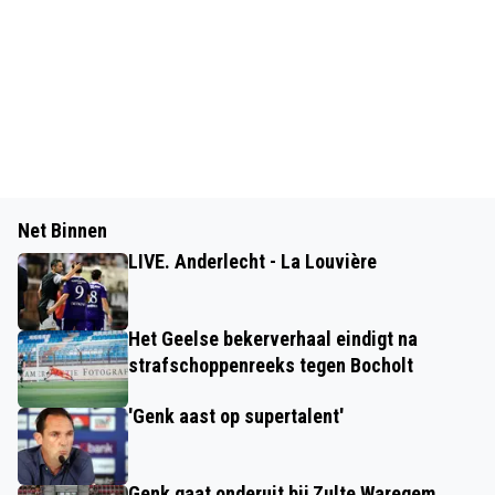
Net Binnen
LIVE. Anderlecht - La Louvière
Het Geelse bekerverhaal eindigt na
strafschoppenreeks tegen Bocholt
'Genk aast op supertalent'
Genk gaat onderuit bij Zulte Waregem