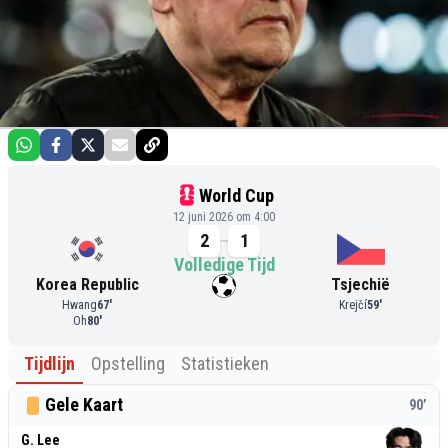
World Cup
12 juni 2026 om 4:00
2
1
Volledige Tijd
Korea Republic
Tsjechië
Hwang
67
'
Krejčí
59
'
Oh
80
'
Tijdlijn
Opstelling
Statistieken
Gele Kaart
90
’
G. Lee