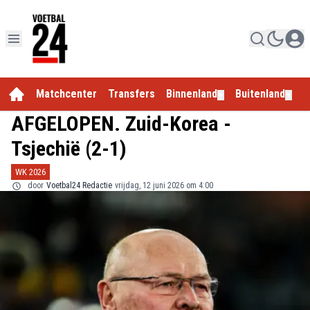
Matchcenter
Transfers
Binnenland
Buitenland
E
▼
▼
AFGELOPEN. Zuid-Korea -
Tsjechië (2-1)
WK 2026
door
Voetbal24 Redactie
vrijdag, 12 juni 2026 om 4:00