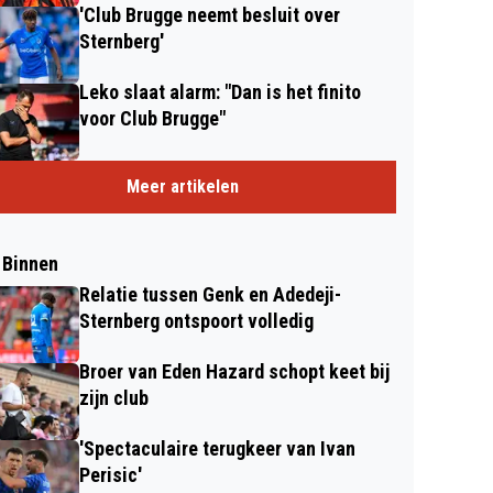
'Club Brugge neemt besluit over
Sternberg'
Leko slaat alarm: "Dan is het finito
voor Club Brugge"
Meer artikelen
 Binnen
Relatie tussen Genk en Adedeji-
Sternberg ontspoort volledig
Broer van Eden Hazard schopt keet bij
zijn club
'Spectaculaire terugkeer van Ivan
Perisic'