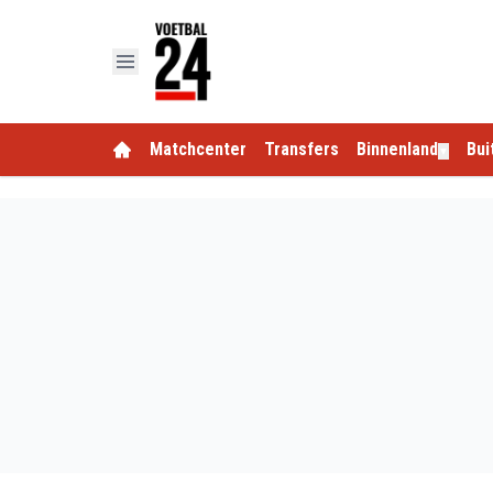
Matchcenter
Transfers
Binnenland
Bui
▼