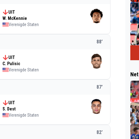
UIT
W. McKennie
Verenigde Staten
88
’
UIT
C. Pulisic
Verenigde Staten
Net
87
’
UIT
S. Dest
Verenigde Staten
82
’