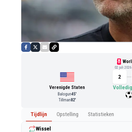
Worl
02 juli 2026
2
Volledig
Verenigde Staten
Balogun
45
'
Tillman
82
'
Tijdlijn
Opstelling
Statistieken
Wissel