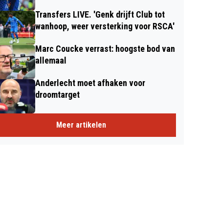
Transfers LIVE. 'Genk drijft Club tot
wanhoop, weer versterking voor RSCA'
Marc Coucke verrast: hoogste bod van
allemaal
Anderlecht moet afhaken voor
droomtarget
Meer artikelen