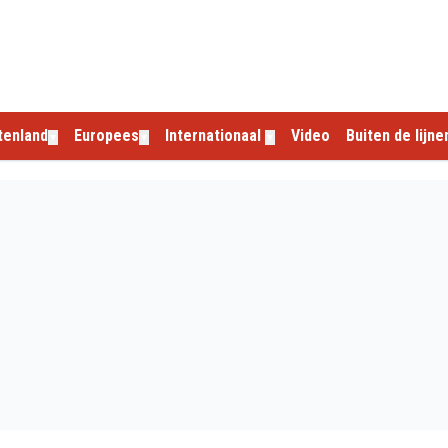
tenland
Europees
Internationaal
Video
Buiten de lijne
▼
▼
▼