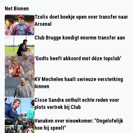
Net Binnen
Tzolis doet boekje open over transfer naar
Arsenal
Club Brugge kondigt enorme transfer aan
'Godts heeft akkoord met déze topclub'
KV Mechelen haalt serieuze versterking
binnen
Cisse Sandra onthult echte reden voor
plots vertrek bij Club
Vanaken over nieuwkomer: "Ongelofelijk
hoe hij speelt"