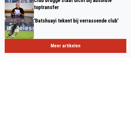
Club Brugge staat dicht bij absolute
toptransfer
'Batshuayi tekent bij verrassende club'
Meer artikelen