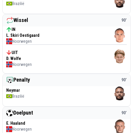
Brazilië
Wissel
90
’
IN
L. Skiri Oestigaard
Noorwegen
UIT
D. Wolfe
Noorwegen
Penalty
90
’
Neymar
Brazilië
Doelpunt
90
’
E. Haaland
Noorwegen