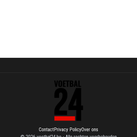
Contact
Privacy Policy
Over ons
©
2026
voetbal24.be
-
Alle rechten voorbehouden