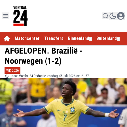
Matchcenter
Transfers
Binnenland
Buitenland
E
▼
▼
AFGELOPEN. Brazilië -
Noorwegen (1-2)
WK 2026
door
Voetbal24 Redactie
zondag, 05 juli 2026 om 21:57