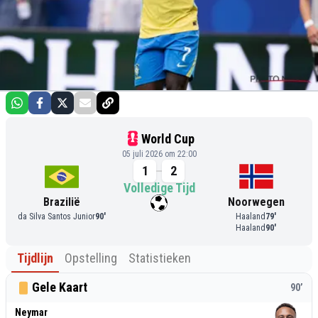
World Cup
05 juli 2026 om 22:00
1
2
Volledige Tijd
Brazilië
Noorwegen
da Silva Santos Junior
90
'
Haaland
79
'
Haaland
90
'
Tijdlijn
Opstelling
Statistieken
Gele Kaart
90
’
Neymar