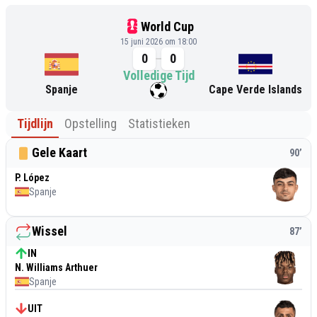
World Cup
15 juni 2026 om 18:00
0
0
Volledige Tijd
Spanje
Cape Verde Islands
Tijdlijn
Opstelling
Statistieken
Gele Kaart
90
’
P. López
Spanje
Wissel
87
’
IN
N. Williams Arthuer
Spanje
UIT