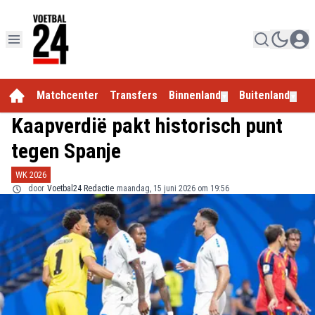
Matchcenter
Transfers
Binnenland
Buitenland
E
▼
▼
Kaapverdië pakt historisch punt
tegen Spanje
WK 2026
door
Voetbal24 Redactie
maandag, 15 juni 2026 om 19:56