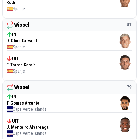
Rodri
Spanje
Wissel
81
’
IN
D. Olmo Carvajal
Spanje
UIT
F. Torres García
Spanje
Wissel
79
’
IN
T. Gomes Arcanjo
Cape Verde Islands
UIT
J. Monteiro Alvarenga
Cape Verde Islands