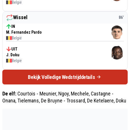
België
Wissel
86
’
IN
M. Fernandez Pardo
België
UIT
J. Doku
België
Bekijk Volledige Wedstrijddetails
De elf:
Courtois - Meunier, Ngoy, Mechele, Castagne -
Onana, Tielemans, De Bruyne - Trossard, De Ketelaere, Doku