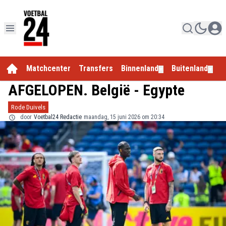
Matchcenter
Transfers
Binnenland
Buitenland
E
▼
▼
AFGELOPEN. België - Egypte
Rode Duivels
door
Voetbal24 Redactie
maandag, 15 juni 2026 om 20:34