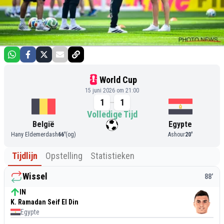
World Cup
15 juni 2026 om 21:00
1
1
Volledige Tijd
België
Egypte
Hany Eldemerdash
66
'
(og)
Ashour
20
'
Tijdlijn
Opstelling
Statistieken
Wissel
88
’
IN
K. Ramadan Seif El Din
Egypte