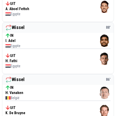
UIT
A. Aboel Fettoh
Egypte
Wissel
88
’
IN
I. Adel
Egypte
UIT
H. Fathi
Egypte
Wissel
86
’
IN
H. Vanaken
België
UIT
K. De Bruyne