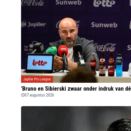
Jupiler Pro League
'Bruno en Sibierski zwaar onder indruk van d
07 augustus 2026