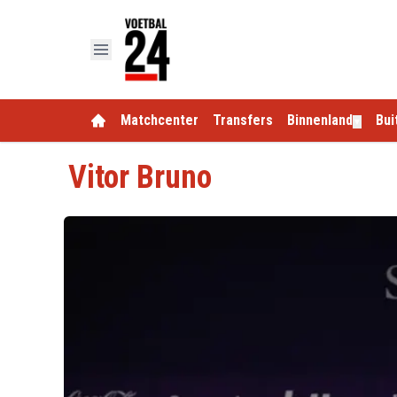
Matchcenter
Transfers
Binnenland
Bui
▼
Vitor Bruno