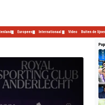
tenland
Europees
Internationaal
Video
Buiten de lijne
▼
▼
▼
Pop