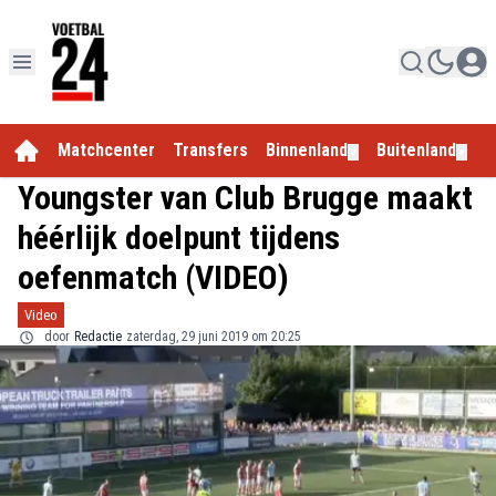
Matchcenter
Transfers
Binnenland
Buitenland
E
▼
▼
Youngster van Club Brugge maakt
héérlijk doelpunt tijdens
oefenmatch (VIDEO)
Video
door
Redactie
zaterdag, 29 juni 2019 om 20:25