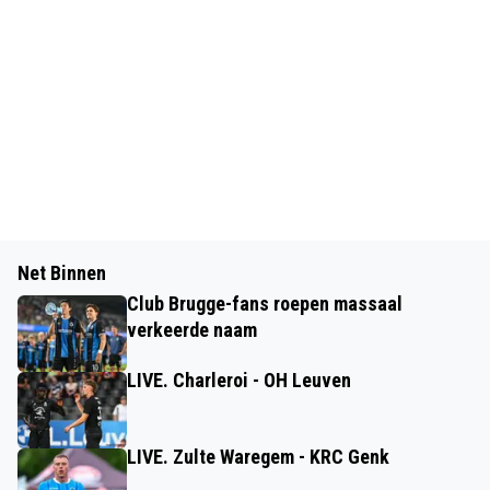
Net Binnen
Club Brugge-fans roepen massaal
verkeerde naam
LIVE. Charleroi - OH Leuven
LIVE. Zulte Waregem - KRC Genk